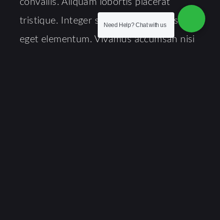
convallis. Aliquam lobortis placerat
tristique. Integer sodales auctor massa
Need Help?
Chat with us
eget elementum. Vivamus accumsan nisi
vel nulla ultrices, eu ullamcorper sapien
pulvinar. Aenean et nibh vitae odio
condimentum luctus. Sed vel nisl tortor.
Lorem ipsum dolor sit amet, consectetur
adipiscing elit. Vivamus venenatis et velit
et vehicula. Integer et imperdiet turpis, id
scelerisque felis. Duis arcu enim, mollis
nec placerat sed, viverra faucibus velit.
Praesent tempor ex a ligula semper